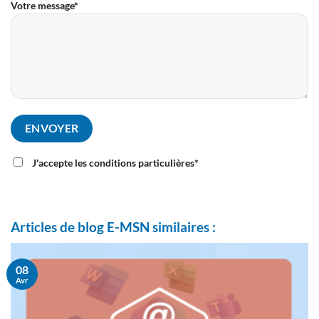
Votre message*
J'accepte les conditions particulières*
Articles de blog E-MSN similaires :
08
Avr